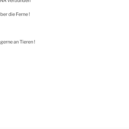
 DNA verbunden
ber die Ferne !
gerne an Tieren !