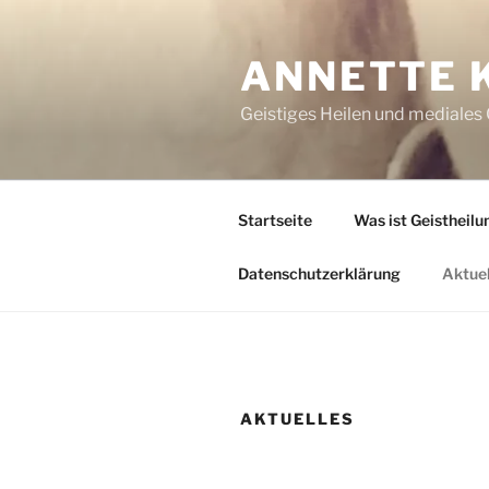
Zum
Inhalt
ANNETTE 
springen
Geistiges Heilen und mediales
Startseite
Was ist Geistheilu
Datenschutzerklärung
Aktuel
AKTUELLES