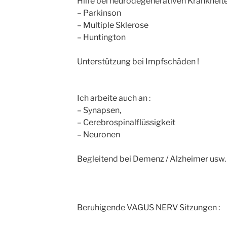
Hilfe bei neurodegenerativen Krankheite
– Parkinson
– Multiple Sklerose
– Huntington
Unterstützung bei Impfschäden !
Ich arbeite auch an :
– Synapsen,
– Cerebrospinalflüssigkeit
– Neuronen
Begleitend bei Demenz / Alzheimer usw.
Beruhigende VAGUS NERV Sitzungen :